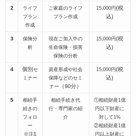
2
(税
ライフ
ご家庭のライフ
15,000円
込)
プラン
プラン作成
作成
3
(税
保険分
現在ご加入中の
15,000円
込)
析
生命保険・損害
保険の分析
4
個別
(税
セ
資産形成や社会
15,000
円
込)
ミナー
保障などのセミ
（90分）
ナー
5
相続手
相続手続き代
①相続財産1億
続きの
行・専門家の紹
円以下財産に
フォロ
介
対して1%
ー
②相続財産1億
1
※注
円以上財産に