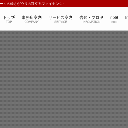
ワークの軽さがウリの独立系ファイナンシャルプランナー
トップ
事務所案内
サービス案内
告知・ブログ
note
I
TOP
COMPANY
SERVICE
INFOMATION
note