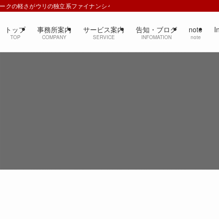
ワークの軽さがウリの独立系ファイナンシャルプランナー
トップ
事務所案内
サービス案内
告知・ブログ
note
I
TOP
COMPANY
SERVICE
INFOMATION
note