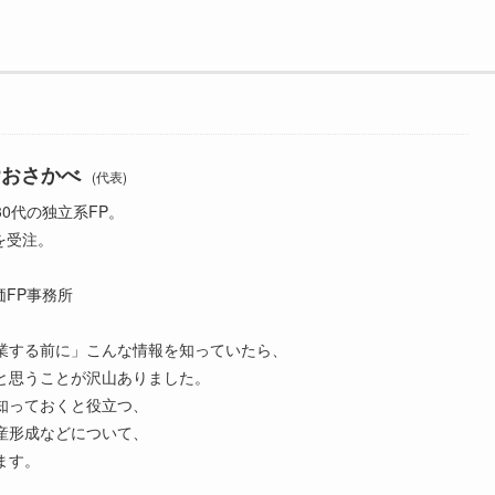
Pおさかべ
(代表)
0代の独立系FP。
談を受注。
評価FP事務所
業する前に」こんな情報を知っていたら、
と思うことが沢山ありました。
知っておくと役立つ、
産形成などについて、
ます。