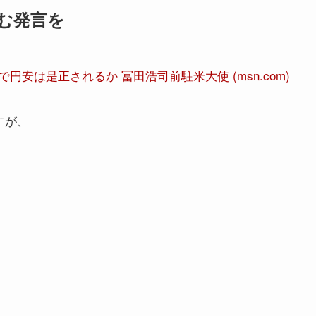
む発言を
安は是正されるか 冨田浩司前駐米大使 (msn.com)
すが、