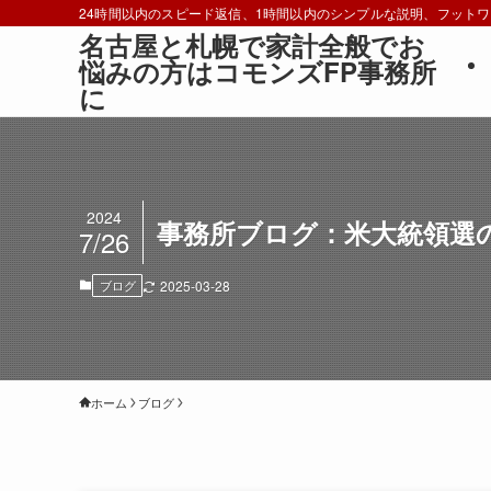
24時間以内のスピード返信、1時間以内のシンプルな説明、フット
名古屋と札幌で家計全般でお
悩みの方はコモンズFP事務所
に
2024
事務所ブログ：米大統領選
7/26
ブログ
2025-03-28
ホーム
ブログ