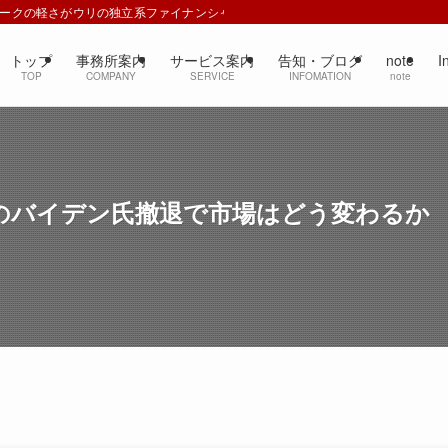
ワークの軽さがウリの独立系ファイナンシャルプランナー
トップ
事務所案内
サービス案内
告知・ブログ
note
I
TOP
COMPANY
SERVICE
INFOMATION
note
のバイデン氏撤退で市場はどう変わるか