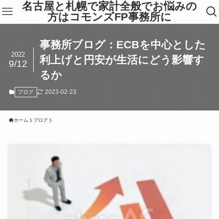
名古屋と札幌で家計全般でお悩みの
方はコモンズFP事務所に
事務所ブログ：ECBを中心とした
2022
利上げと円安が生活にどう影響す
9/12
るか
2023-02-23
ブログ
ホーム
ブログ